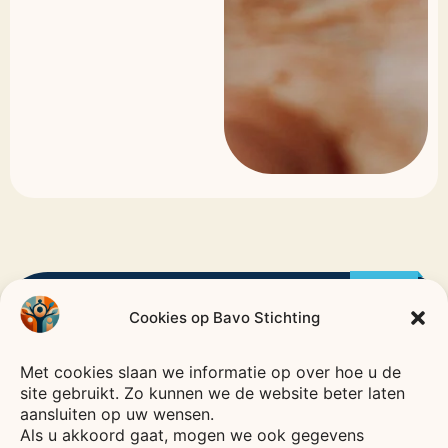
CODE
GOED
Bavo
Stichting
Cookies op Bavo Stichting
BESTUUR
—
HEEMSTEDE
—
Met cookies slaan we informatie op over hoe u de
Voor een leven vol verbinding, plezier en zorg.
site gebruikt. Zo kunnen we de website beter laten
aansluiten op uw wensen.
De Bavo stichting is een fonds waarvan het
Als u akkoord gaat, mogen we ook gegevens
rendement wordt gebruikt voor het bevorderen