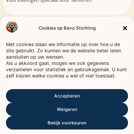
Voorstellingen speciaal voor senioren.
Cookies op Bavo Stichting
CODE
Met cookies slaan we informatie op over hoe u de
GOED
site gebruikt. Zo kunnen we de website beter laten
Bavo
Stichting
BESTUUR
aansluiten op uw wensen.
—
HEEMSTEDE
—
Als u akkoord gaat, mogen we ook gegevens
verzamelen voor statistiek en gebruiksgemak. U kunt
Voor een leven vol verbinding, plezier en zorg.
zelf kiezen welke cookies u wel of niet toestaat.
De Bavo stichting is een fonds waarvan het
rendement wordt gebruikt voor het bevorderen
Accepteren
van het welzijn van ouderen, voornamelijk in
Kennemerland.
Weigeren
ANBI
ALGEMEEN NUT BEOGENDE INSTELLING
Bekijk voorkeuren
Contactgegevens