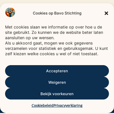
Cookies op Bavo Stichting
CODE
GOED
Met cookies slaan we informatie op over hoe u de
Bavo
Stichting
BESTUUR
site gebruikt. Zo kunnen we de website beter laten
—
HEEMSTEDE
—
aansluiten op uw wensen.
Als u akkoord gaat, mogen we ook gegevens
Voor een leven vol verbinding, plezier en zorg.
verzamelen voor statistiek en gebruiksgemak. U kunt
De Bavo stichting is een fonds waarvan het
zelf kiezen welke cookies u wel of niet toestaat.
rendement wordt gebruikt voor het bevorderen
van het welzijn van ouderen, voornamelijk in
Accepteren
Kennemerland.
ANBI
ALGEMEEN NUT BEOGENDE INSTELLING
Weigeren
Contactgegevens
Bekijk voorkeuren
Bavo stichting
De Baan 29
Cookiebeleid
Privacyverklaring
2012 DC HAARLEM.