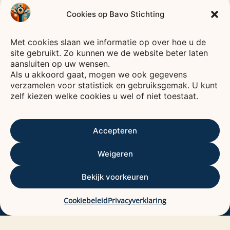
Cookies op Bavo Stichting
CODE
GOED
Bavo
Stichting
BESTUUR
Met cookies slaan we informatie op over hoe u de
—
HEEMSTEDE
—
site gebruikt. Zo kunnen we de website beter laten
aansluiten op uw wensen.
Voor een leven vol verbinding, plezier en zorg.
Als u akkoord gaat, mogen we ook gegevens
verzamelen voor statistiek en gebruiksgemak. U kunt
De Bavo stichting is een fonds waarvan het
zelf kiezen welke cookies u wel of niet toestaat.
rendement wordt gebruikt voor het bevorderen
van het welzijn van ouderen, voornamelijk in
Kennemerland.
Accepteren
ANBI
ALGEMEEN NUT BEOGENDE INSTELLING
Weigeren
Contactgegevens
Bekijk voorkeuren
Bavo stichting
De Baan 29
Cookiebeleid
Privacyverklaring
2012 DC HAARLEM.
Email: info@bavostichting.nl