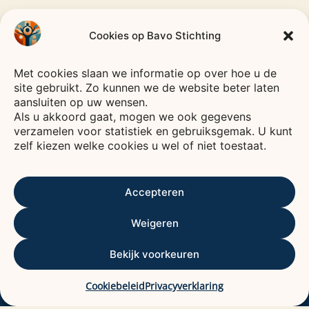
Cookies op Bavo Stichting
CODE
GOED
Met cookies slaan we informatie op over hoe u de
Bavo
Stichting
BESTUUR
site gebruikt. Zo kunnen we de website beter laten
—
HEEMSTEDE
—
aansluiten op uw wensen.
Als u akkoord gaat, mogen we ook gegevens
Voor een leven vol verbinding, plezier en zorg.
verzamelen voor statistiek en gebruiksgemak. U kunt
De Bavo stichting is een fonds waarvan het
zelf kiezen welke cookies u wel of niet toestaat.
rendement wordt gebruikt voor het bevorderen
van het welzijn van ouderen, voornamelijk in
Accepteren
Kennemerland.
ANBI
ALGEMEEN NUT BEOGENDE INSTELLING
Weigeren
Contactgegevens
Bekijk voorkeuren
Bavo stichting
De Baan 29
Cookiebeleid
Privacyverklaring
2012 DC HAARLEM.