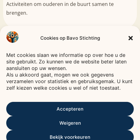
Activiteiten om ouderen in de buurt samen te
brengen.
Cookies op Bavo Stichting
Met cookies slaan we informatie op over hoe u de
CODE
site gebruikt. Zo kunnen we de website beter laten
GOED
Bavo
Stichting
BESTUUR
aansluiten op uw wensen.
—
HEEMSTEDE
—
Als u akkoord gaat, mogen we ook gegevens
verzamelen voor statistiek en gebruiksgemak. U kunt
zelf kiezen welke cookies u wel of niet toestaat.
Voor een leven vol verbinding, plezier en zorg.
De Bavo stichting is een fonds waarvan het
rendement wordt gebruikt voor het bevorderen
Accepteren
van het welzijn van ouderen, voornamelijk in
Weigeren
Kennemerland.
ANBI
ALGEMEEN NUT BEOGENDE INSTELLING
Bekijk voorkeuren