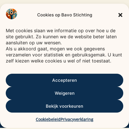
Cookies op Bavo Stichting
CODE
GOED
Met cookies slaan we informatie op over hoe u de
Bavo
Stichting
BESTUUR
site gebruikt. Zo kunnen we de website beter laten
—
HEEMSTEDE
—
aansluiten op uw wensen.
Als u akkoord gaat, mogen we ook gegevens
Voor een leven vol verbinding, plezier en zorg.
verzamelen voor statistiek en gebruiksgemak. U kunt
De Bavo stichting is een fonds waarvan het
zelf kiezen welke cookies u wel of niet toestaat.
rendement wordt gebruikt voor het bevorderen
van het welzijn van ouderen, voornamelijk in
Accepteren
Kennemerland.
ANBI
ALGEMEEN NUT BEOGENDE INSTELLING
Weigeren
Contactgegevens
Bekijk voorkeuren
Bavo stichting
De Baan 29
Cookiebeleid
Privacyverklaring
2012 DC HAARLEM.