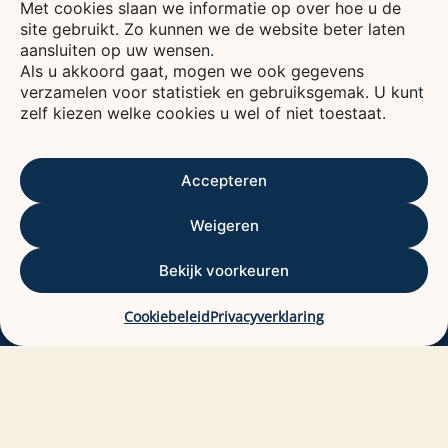
Met cookies slaan we informatie op over hoe u de
site gebruikt. Zo kunnen we de website beter laten
Voor een leven vol verbinding, plezier en zorg.
aansluiten op uw wensen.
De Bavo stichting is een fonds waarvan het
Als u akkoord gaat, mogen we ook gegevens
verzamelen voor statistiek en gebruiksgemak. U kunt
rendement wordt gebruikt voor het bevorderen
zelf kiezen welke cookies u wel of niet toestaat.
van het welzijn van ouderen, voornamelijk in
Kennemerland.
ANBI
ALGEMEEN NUT BEOGENDE INSTELLING
Accepteren
Contactgegevens
Weigeren
Bavo stichting
Bekijk voorkeuren
De Baan 29
2012 DC HAARLEM.
Cookiebeleid
Privacyverklaring
Email: info@bavostichting.nl
KvK: 41222265
RSIN: 3400451