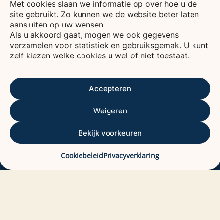
Met cookies slaan we informatie op over hoe u de
site gebruikt. Zo kunnen we de website beter laten
Voor een leven vol verbinding, plezier en zorg.
aansluiten op uw wensen.
De Bavo stichting is een fonds waarvan het
Als u akkoord gaat, mogen we ook gegevens
verzamelen voor statistiek en gebruiksgemak. U kunt
rendement wordt gebruikt voor het bevorderen
zelf kiezen welke cookies u wel of niet toestaat.
van het welzijn van ouderen, voornamelijk in
Kennemerland.
ANBI
ALGEMEEN NUT BEOGENDE INSTELLING
Accepteren
Contactgegevens
Weigeren
Bavo stichting
Bekijk voorkeuren
De Baan 29
2012 DC HAARLEM.
Cookiebeleid
Privacyverklaring
Email: info@bavostichting.nl
KvK: 41222265
RSIN: 3400451